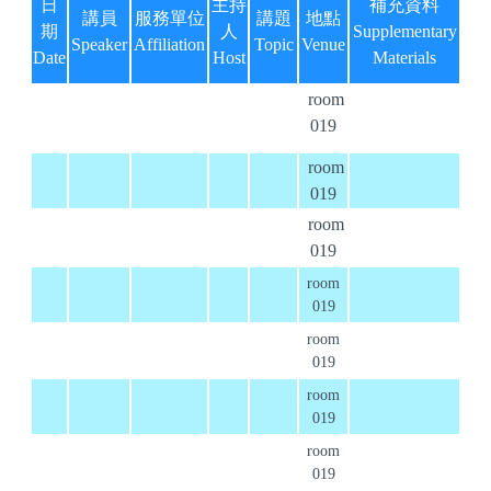
日
主持
補充資料
講員
服務單位
講題
地點
期
人
Supplementary
Speaker
Affiliation
Topic
Venue
Date
Host
Materials
room
019
room
019
room
019
room
019
room
019
room
019
room
019