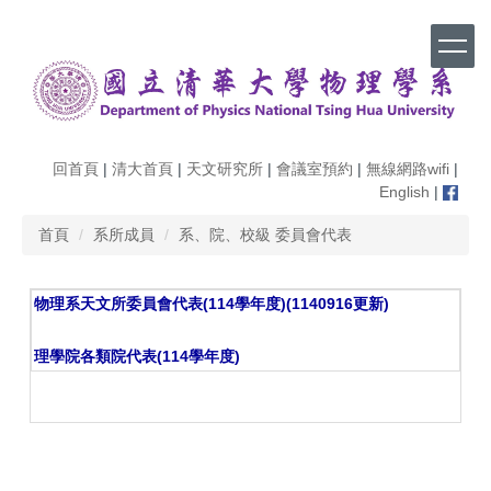
跳
到
主
要
內
容
區
回首頁
|
清大首頁
|
天文研究所
|
會議室預約
|
無線網路wifi
|
English
|
首頁
系所成員
系、院、校級 委員會代表
物理系天文所委員會代表(114學年度)(1140916更新)
理學院各類院代表(114學年度)