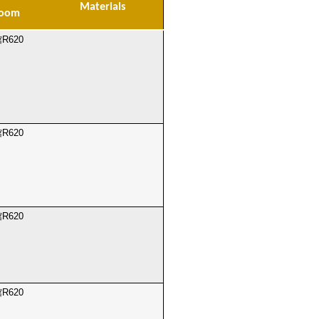
Materials
oom
R620
R620
R620
R620