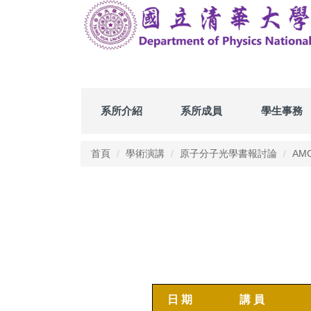
跳
到
主
要
內
容
區
系所介紹
系所成員
學生事務
首頁
學術演講
原子分子光學書報討論
AMO
日
期
講
員