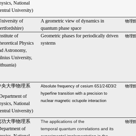
hysics, National
entral University)
University of
A geometric view of dynamics in
物理館
ertfordshire)
quantum phase space
nstitute of
Geometric phases for periodically driven
物理館
heoretical Physics
systems
nd Astronomy,
ilnius University,
ithuania)
中央大學物理系
Absolute frequency of cesium 6S1/2-6D3/2
物理館
hyperfine transition with a precision to
Department of
nuclear magnetic octupole interaction
hysics, National
entral University)
成功大學物理系
The applications of the
物理館
Department of
temporal quantum correlations and its
hysics, National