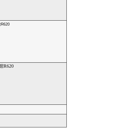
R620
R620