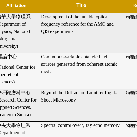
Title
Affiliation
R
清華大學物理系
Development of the tunable optical
物理館
Department of
frequency reference for the AMO and
hysics, National
QIS experiments
sing Hua
niversity)
理論中心
Continuous-variable entangled light
物理館
sources generated from coherent atomic
National Center for
media
heoretical
ciences)
中研院應科中心
Beyond the Diffraction Limit by Light-
物理館
Research Center for
Sheet Microscopy
pplied Sciences,
cademia Sinica)
中央大學物理系
Spectral control over γ-ray echo memory
物理館
Department of