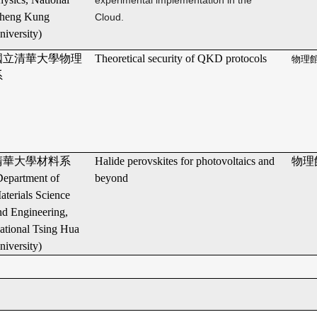
experimental implementation in the
heng Kung
Cloud.
niversity)
國立清華大學物理
Theoretical security of QKD protocols
物理館
系
清華大學材料系
Halide perovskites for photovoltaics and
物理館
Department of
beyond
aterials Science
nd Engineering,
ational Tsing Hua
niversity)