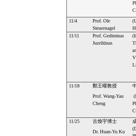
P
C
11/4
Prof. Ole
(
Steuernagel
H
11/11
Prof. Gediminas
(I
Juzeliūnas
T
a
V
L
11/18
鄭王曜教授
Prof. Wang-Yau
(
Cheng
P
C
11/25
古煥宇博士
(
Dr. Huan-Yu Ku
P