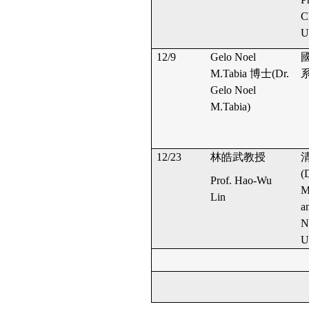
C
U
12/9
Gelo Noel
M.Tabia
博士
(Dr.
Gelo Noel
M.Tabia)
12/23
林皓武教授
(
Prof. Hao-Wu
M
Lin
a
N
U