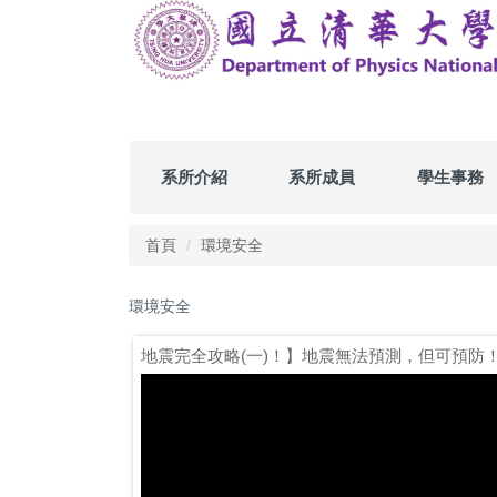
跳
到
主
要
內
容
區
系所介紹
系所成員
學生事務
首頁
環境安全
環境安全
地震完全攻略(一)！】地震無法預測，但可預防