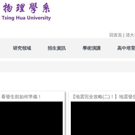
回首頁
|
清大
研究領域
招生資訊
學術演講
高中培
！看發生前如何準備！
【地震完全攻略(二)！】地震