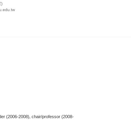
室)
.edu.tw
06-2008), chair/professor (2008-