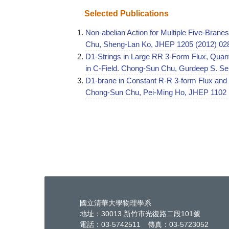
Selected Publications
Non-abelian Action for Multiple Five-Brane
Chu, Sheng-Lan Ko, JHEP 1205 (2012) 02
D1-Strings in Large RR 3-Form Flux, Qu
in C-Field. Chong-Sun Chu, Gurdeep S. S
D1-brane in Constant R-R 3-form Flux and
Chong-Sun Chu, Pei-Ming Ho, JHEP 1102 
國立清華大學物理學系
地址：30013 新竹市光復路二段101號
電話：03-5742511 傳真：03-5723052