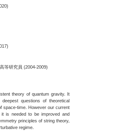
20)
17)
研究員 (2004-2009)
stent theory of quantum gravity. It
deepest questions of theoretical
 of space-time. However our current
d it is needed to be improved and
ymmetry principles of string theory,
erturbative regime.