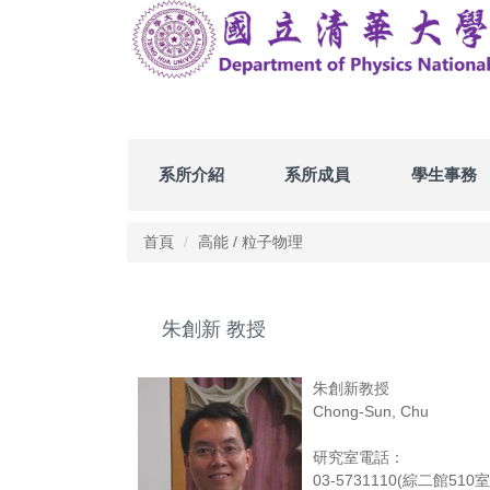
跳
到
主
要
內
容
區
系所介紹
系所成員
學生事務
首頁
高能 / 粒子物理
朱創新 教授
朱創新教授
Chong-Sun, Chu
研究室電話：
03-5731110(綜二館510室