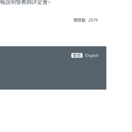
<壁報說明暨教師評定會>
瀏覽數:
2576
繁體
English