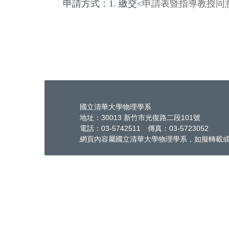
申請方式：1.
繳交<
申請表暨指導教授同
國立清華大學物理學系
地址：30013 新竹市光復路二段101號
電話：03-5742511 傳真：03-5723052
網頁內容屬國立清華大學物理學系，如擬轉載或