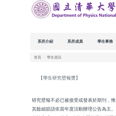
跳
到
主
要
內
容
區
系所介紹
系所成員
學生事務
首頁
學生資訊
【學生研究壁報獎】
研究壁報不必已被接受或發表於期刊，惟
其餘細節請依當年度活動辦理公告為主。