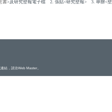
意書
>及研究壁報電子檔 2. 張貼<研究壁報> 3. 舉辦
連結，請洽
Web Master
。