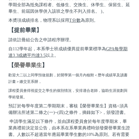
學期全部為抵免課程者、低修生、交換生、休學生、保留生、延
畢生、前屆因休學併入該班之學生不列入排名。 )。
本奬項成績排名，物理系以採用
T分數
為原則。
【提前畢業】
請依註冊組公告之申請程序辦理。
自112學年起，本系學士班成績優異提前畢業標準為
GPA每學期
達3.3或總平均達3.5
以上。
【
榮譽畢業生
】
歡迎大二以上同學預做規劃，於開學第一個月內檢附＜歷年成績單及讀書
計畫＞繳交至系辦，
課程委員會得視提交之學生的個別情況，安排適合老師，協助生涯規劃與
學術發展。
預訂於每學年度第二學期期末，審核【榮譽畢業生】資格<須具
備辦法所述第二條之(一)~(四)之條件，摘錄如下>，頒發證書。
申請學生滿足以下條件，並由課程委員會於每年度學期末，畢
業典禮前決定並公告，由本系在系畢業典禮時頒發榮譽畢業生證
書。人數以不超過當年應屆畢業學生數的10%為原則。若有需要