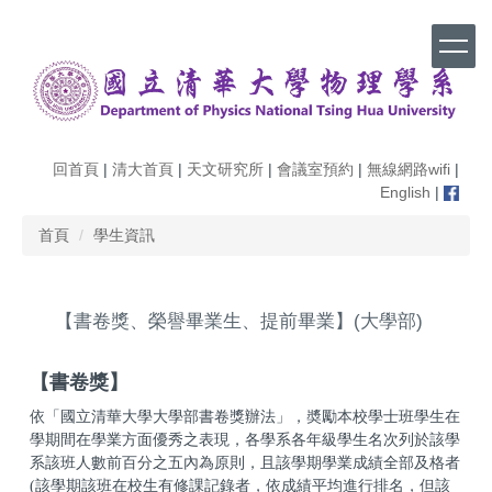
跳
到
主
要
內
容
區
回首頁
|
清大首頁
|
天文研究所
|
會議室預約
|
無線網路wifi
|
English
|
首頁
學生資訊
【書卷獎、榮譽畢業生、提前畢業】(大學部)
【書卷獎】
依「國立清華大學大學部書卷獎辦法」，奬勵本校學士班學生在
學期間在學業方面優秀之表現，各學系各年級學生名次列於該學
系該班人數前百分之五內為原則，且該學期學業成績全部及格者
(該學期該班在校生有修課記錄者，依成績平均進行排名，但該