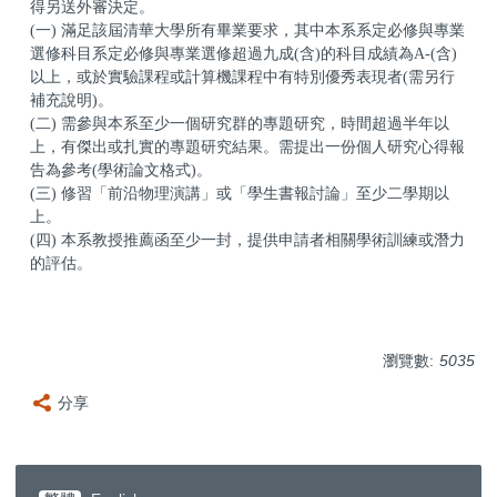
得另送外審決定。
(一) 滿足該屆清華大學所有畢業要求，其中本系系定必修與專業
選修科目系定必修與專業選修超過九成(含)的科目成績為A-(含)
以上，或於實驗課程或計算機課程中有特別優秀表現者(需另行
補充說明)。
(二) 需參與本系至少一個研究群的專題研究，時間超過半年以
上，有傑出或扎實的專題研究結果。需提出一份個人研究心得報
告為參考(學術論文格式)。
(三) 修習「前沿物理演講」或「學生書報討論」至少二學期以
上。
(四) 本系教授推薦函至少一封，提供申請者相關學術訓練或潛力
的評估。
瀏覽數:
5035
分享