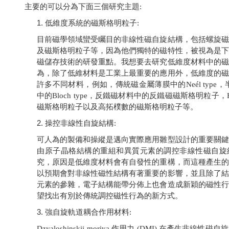
主要的可以分為下面三個研究主題:
低維度系統的磁斯格明粒子:
目前磁學領域蠻受矚目的非線性磁自旋結構，包括螺旋磁
及磁斯格明粒子等，因為他們獨特的磁特性，被視為是下
磁儲存技術的研發重點。我想要去研究低維度材料中的磁
為，除了低維材料是工業上最重要的應用外，低維度的磁
許多不同材料，例如，傳統磁金屬薄膜中的Ne
é
l type
，半
中的Bloch type，反鐵磁材料中的反鐵磁磁斯格明粒子，Heu
磁斯格明粒子以及高拓樸數的磁斯格明粒子等。
2.
操控非線性自旋結構:
可人為的製備和操縱是邁向實際應用雛型設計的重要關鍵
由原子晶格結構的重組和異質元素的調控非線性磁自旋
究，原因是低維度材料會有自發性的重構，而這種產生的
以預期會對非線性磁性結構有著重要的影響，並且除了結
元素的參雜，電子結構能帶分佈上也會造成新穎的磁性行
望找出有別於傳統調控磁性行為的新方式。
3.
強自旋軌道耦合作用材料:
Dzyaloshinskii-moriya
作用力 (DMI)
在產生非線性磁自旋