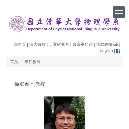
跳
到
主
要
內
容
區
回首頁
|
清大首頁
|
天文研究所
|
會議室預約
|
無線網路wifi
|
English
|
首頁
專任教師
徐斌睿 副教授