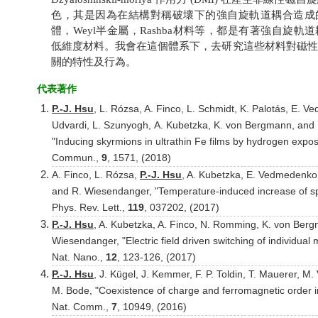
色，其是因為在結構對稱破壞下的強自旋軌道耦合造成
體，Weyl半金屬，Rashba材料等，都是有著強自旋
低維度材料。我會在這個體系下，去研究這些材料對磁性
關的特性及行為。
代表著作
P.-J. Hsu
, L. Rózsa, A. Finco, L. Schmidt, K. Palotás, E. V
Udvardi, L. Szunyogh, A. Kubetzka, K. von Bergmann, and
"Inducing skyrmions in ultrathin Fe films by hydrogen expos
Commun.,
9
, 1571, (2018)
A. Finco, L. Rózsa,
P.-J. Hsu
, A. Kubetzka, E. Vedmedenko
and R. Wiesendanger, "Temperature-induced increase of spi
Phys. Rev. Lett.,
119
, 037202, (2017)
P.-J. Hsu
, A. Kubetzka, A. Finco, N. Romming, K. von Ber
Wiesendanger, "Electric field driven switching of individual
Nat. Nano.,
12
, 123-126, (2017)
P.-J. Hsu
, J. Kügel, J. Kemmer, F. P. Toldin, T. Mauerer, M.
M. Bode, "Coexistence of charge and ferromagnetic order in
Nat. Comm.,
7
, 10949, (2016)