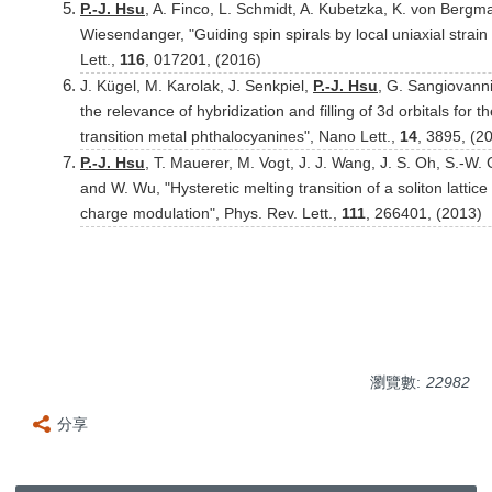
P.-J. Hsu
, A. Finco, L. Schmidt, A. Kubetzka, K. von Bergm
Wiesendanger, "Guiding spin spirals by local uniaxial strain 
Lett.,
116
, 017201, (2016)
J. Kügel, M. Karolak, J. Senkpiel,
P.-J. Hsu
, G. Sangiovann
the relevance of hybridization and filling of 3d orbitals for t
transition metal phthalocyanines", Nano Lett.,
14
, 3895, (2
P.-J. Hsu
, T. Mauerer, M. Vogt, J. J. Wang, J. S. Oh, S.-W
and W. Wu, "Hysteretic melting transition of a soliton latti
charge modulation", Phys. Rev. Lett.,
111
, 266401, (2013)
瀏覽數:
22982
分享